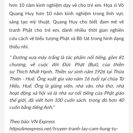
hơn 10 năm kinh nghiệm dạy vẽ cho trẻ em. Họa sĩ Võ
Quang Huy hơn 10 năm kinh nghiệm trong lĩnh vực
sáng tạo mỹ thuật. Quang Huy cho biết đam mê vẽ
tranh Phật cho trẻ em, dành nhiều thời gian nghiên
cứu cách vẽ biểu tượng Phật và Bồ tát trong hình dạng
thiếu nhi.
" Đường xưa mây trắng là tác phẩm nổi tiếng, gồm 81
chương, về cuộc đời Đức Phật (Bụt), của thiền
sư
Thích Nhất Hạnh
. Thiền sư sinh năm 1926 tại Thừa
Thiên - Huế. Ông xuất gia vào năm 16 tuổi tại chùa Từ
Hiếu, Huế. Ông là giảng viên, nhà văn, nhà thơ, nhà
hoạt động xã hội và là nhà sư nổi tiếng của Phật giáo
thế giới, đã viết hơn 100 cuốn sách, trong đó hơn 40
cuốn bằng tiếng Anh."
Theo báo: VN Express
https://vnexpress.net/truyen-tranh-lay-cam-hung-tu-