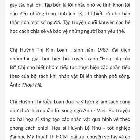
gây tác hại lớn. Tập bốn là lời nhắc nhở về tính khôn lỏi
dẫn đến những toan tính ích kỷ, chỉ biết lợi cho bản
thân của một số người. Tập truyện cuối khuyên các bé
học cách chia sẻ và bảo vệ những người bạn yếu thế.
Chị Huỳnh Thị Kim Loan - sinh năm 1987, đại diện
nhóm tác giả thực hiện bộ truyện tranh "Hoa sala của
Bí". Chị cho biết nhóm tiếp tục thực hiện các phần tiếp
theo của bộ sách khi nhân vật Bí lên thành phố sống.
Ảnh:
Thoại Hà.
Chị Huỳnh Thị Kiều Loan đưa ra ý tưởng làm sách cũng
như thực hiện phần lời song ngữ Anh - Việt. Bộ truyện
do hai họa sĩ sáng tạo các nhân vật qua hình vẽ theo
phong cách chibi. Họa sĩ Huỳnh Lệ Như - tốt nghiệp
đại học Mỹ thuật TP HCM loại ưu, chuyên vẽ tay và có