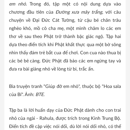
em nhỏ
. Trong đó, tập một có nội dung dựa vào
chương đầu tiên của
Đường xưa mây trắng,
với câu
chuyện về Đại Đức Cát Tường, từ cậu bé chăn trâu
nghèo khó, mồ cô cha mẹ, một mình chăm lo các em
thơ về sau theo Phật trở thành bậc giác ngộ. Tập hai
dựa theo điển tích khi Phật khất thực qua một bờ sông
nhìn thấy đám trẻ bắt cua để chơi. Con cua nào thua bị
các bé bẻ càng. Đức Phật đã bảo các em ngừng tay và
đưa ra bài giảng nhỏ về lòng từ bi, trắc ẩn.
Bìa truyện tranh "Giúp đỡ em nhỏ", thuộc bộ "Hoa sala
của Bí". Ảnh:
BTE.
Tập ba là lời huấn dạy của Đức Phật dành cho con trai
nhỏ của ngài - Rahula, được trích trong Kinh Trung Bộ.
Điển tích đề cập việc nói dối, dù lời nói dối nhỏ, có thể