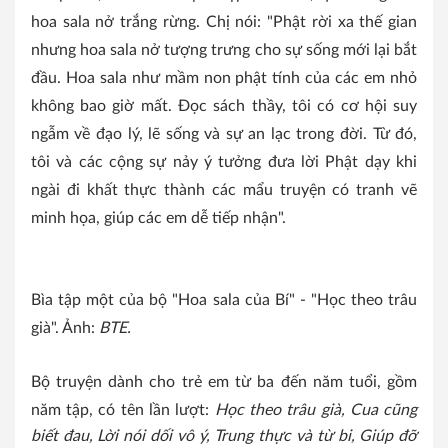
hoa sala nở trắng rừng. Chị nói: "Phật rời xa thế gian
nhưng hoa sala nở tượng trưng cho sự sống mới lại bắt
đầu. Hoa sala như mầm non phật tính của các em nhỏ
không bao giờ mất. Đọc sách thầy, tôi có cơ hội suy
ngẫm về đạo lý, lẽ sống và sự an lạc trong đời. Từ đó,
tôi và các cộng sự nảy ý tưởng đưa lời Phật dạy khi
ngài đi khất thực thành các mẩu truyện có tranh vẽ
minh họa, giúp các em dễ tiếp nhận".
Bìa tập một của bộ "Hoa sala của Bí" - "Học theo trâu
già". Ảnh:
BTE.
Bộ truyện dành cho trẻ em từ ba đến năm tuổi, gồm
năm tập, có tên lần lượt:
Học theo trâu già, Cua cũng
biết đau, Lời nói dối vô ý, Trung thực và từ bi, Giúp đỡ