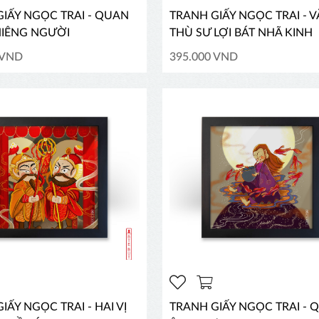
IẤY NGỌC TRAI - QUAN
TRANH GIẤY NGỌC TRAI - 
IÊNG NGƯỜI
THÙ SƯ LỢI BÁT NHÃ KINH
 VND
395.000 VND
IẤY NGỌC TRAI - HAI VỊ
TRANH GIẤY NGỌC TRAI - 