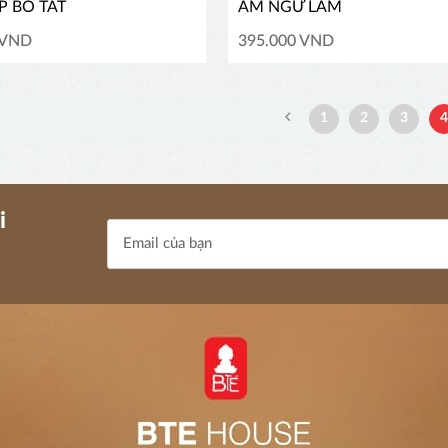
P BỒ TÁT
ÂM NGƯ LAM
 VND
395.000 VND
1
2
3
i