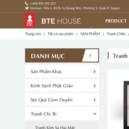
(+84) 909 292 107
Vietnam: Villa 5, 817A Tạ Quang Bửu, Phường 5, Quận 8, Saigon
PRODUCT
Trang chủ
Tất cả sản phẩm
SẢN PHẨM
Tranh Chibi
Tranh
DANH MỤC
Sản Phẩm Khác
Kinh Sách Phật Giáo
Set Quà Gieo Duyên
Tranh Chi Bi
Tranh Kim Sa Hai Mặt