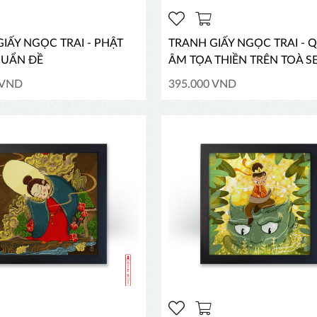
IẤY NGỌC TRAI - PHẬT
TRANH GIẤY NGỌC TRAI - 
UẨN ĐỀ
ÂM TỌA THIỀN TRÊN TOÀ S
 VND
395.000 VND